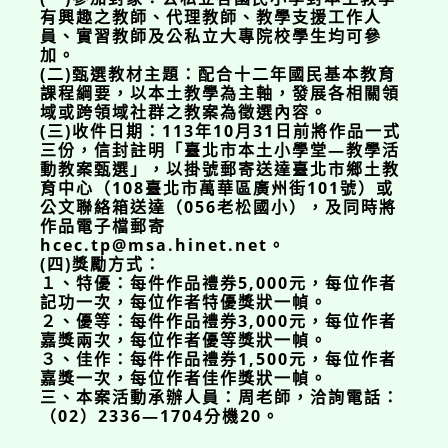
有興趣之教師、代理教師、教學支援工作人
員、實習教師及公私立大專院校學生均可參
加。
(二)甄選教材主題：配合十二年國民基本教育
課程綱要，以本土教學為主軸，發展各相關領
域或跨領域社群之教案為徵選內容。
(三)收件日期：113年10月31日前將作品一式
三份，信封註明「臺北市本土小學堂—教學活
動教案甄選」，以掛號郵寄送達臺北市鄉土教
育中心（108臺北市萬華區廣州街101號）或
公文聯絡箱送達（056老松國小），及同時將
作品電子檔郵寄
hcec.tp@msa.hinet.net。
(四)獎勵方式：
１、特優：每件作品禮券5,000元，每位作者
記功一次，每位作者特優獎狀一幀。
２、優等：每件作品禮券3,000元，每位作者
嘉獎兩次，每位作者優等獎狀一幀。
３、佳作：每件作品禮券1,500元，每位作者
嘉獎一次，每位作者佳作獎狀一幀。
三、本案活動承辦人員：周老師，洽詢電話：
（02）2336—1704分機20。