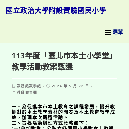
跳
轉
國立政治大學附設實驗國民小學
至
主
要
內
選單
容
113年度「臺北市本土小學堂」
教學活動教案甄選
Post
Post
教務處教學組
2024 年 5 月 22 日
author:
published:
Post
教師佈告欄
category:
一、為促進本市本土教育之課程發展，提升教
師對於本土教學素材的開發及本土教育教學成
效，辦理本次甄選活動。
二、旨揭活動辦理方式概略如下：
(一)參加對象：公私立各國民小學對本土教學