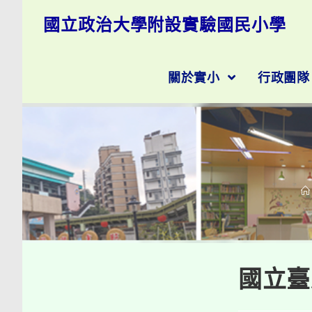
跳
國立政治大學附設實驗國民小學
轉
至
主
要
關於實小
行政團
內
容
國立臺