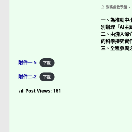
Post
教務處教學組
author:
一、為推動中
別辦理「AI
二、由淺入深
的科學探究實
三、全程參與
附件一-5
下載
附件二-2
下載
Post Views:
161