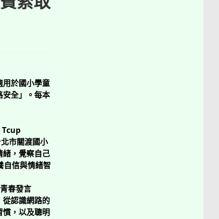
費索取
適用於國小學童
路安全」。每本
cup
台北市關渡國小
情緒，覺察自己
養自信與情緒智
《青春發言
，從認識網路的
習慣，以及聰明