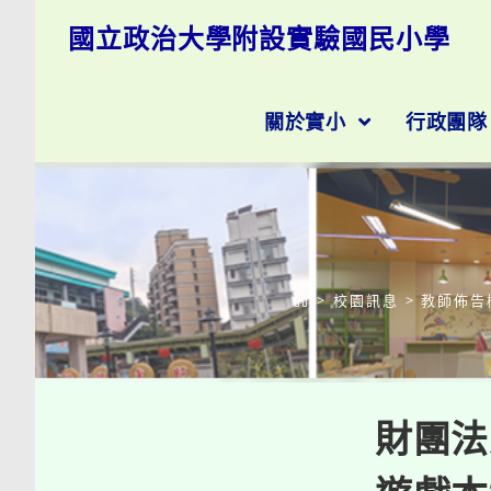
跳
國立政治大學附設實驗國民小學
轉
至
主
要
關於實小
行政團
內
容
>
校園訊息
>
教師佈告
財團法