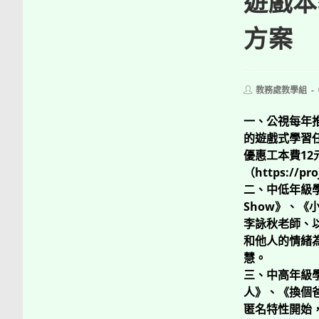
遊戲本
方案
Post
教務處教學組
author:
一、公視每年
的遊戲式學習
優惠工本費1
（https://pr
二、中低年級學
Show》、
李詠秋老師、
和他人的情緒
慧。
三、中高年級學
人》、《換個
匿名特性開始