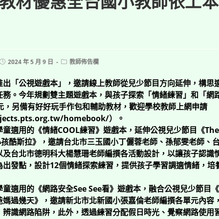
教材優惠全台國小教師依工本
Post
Post
2024 年 5 月 9 日
教師佈告欄
published:
category:
推出「公視遊戲本」，邀請線上教師從兒少節目方向延伸，構思
任務。今年規劃雙主題遊戲本，與孩子探索「情緒練習」和「網
2元，另備有好好玩手作包和輔助教材，歡迎學校教師上網申請
ojects.pts.org.tw/homebook/）。
童適用的《情緒COOL練習》遊戲本，延伸公視兒少節目《The T
《小孩酷斯拉》，邀請台北市三玉國小丁儷蓉老師、孫郁雯老師、
以及台北市德明科大楊慧珊老師編撰各活動設計，以讓孩子認識
為出發點，設計12個情緒探索練習，提供孩子學習調適情緒，培
童適用的《網路安全See See看》遊戲本，融合公視兒少節目
爸媽過幾天》，邀請新北市北新國小張嘉倫老師編撰各單元內容
，辨識網路陷阱，此外，透過練習分配假日時光、覺察網路使用