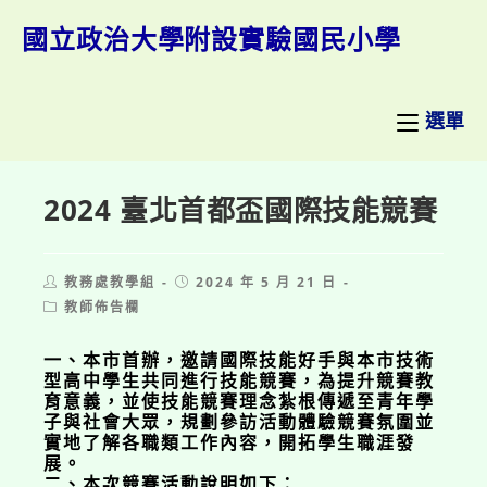
跳
轉
國立政治大學附設實驗國民小學
至
主
要
內
選單
容
2024 臺北首都盃國際技能競賽
Post
Post
教務處教學組
2024 年 5 月 21 日
author:
published:
Post
教師佈告欄
category:
一、本市首辦，邀請國際技能好手與本市技術
型高中學生共同進行技能競賽，為提升競賽教
育意義，並使技能競賽理念紮根傳遞至青年學
子與社會大眾，規劃參訪活動體驗競賽氛圍並
實地了解各職類工作內容，開拓學生職涯發
展。
二、本次競賽活動說明如下：