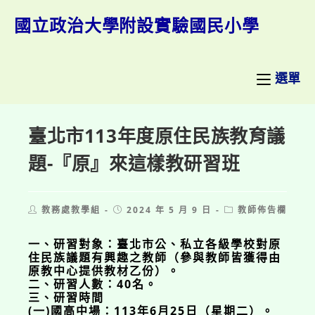
跳
轉
國立政治大學附設實驗國民小學
至
主
要
內
選單
容
臺北市113年度原住民族教育議
題-『原』來這樣教研習班
Post
Post
Post
教務處教學組
2024 年 5 月 9 日
教師佈告欄
author:
published:
category:
一、研習對象：臺北市公、私立各級學校對原
住民族議題有興趣之教師（參與教師皆獲得由
原教中心提供教材乙份）。
二、研習人數：40名。
三、研習時間
(一)國高中場：113年6月25日（星期二）。