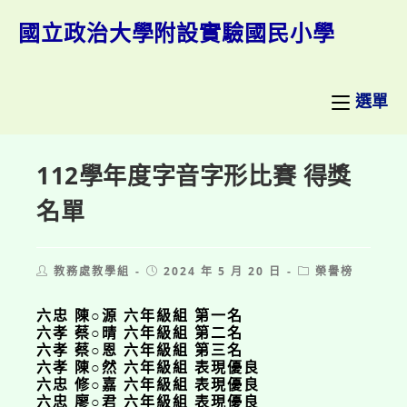
跳
轉
國立政治大學附設實驗國民小學
至
主
要
內
選單
容
112學年度字音字形比賽 得獎
名單
Post
Post
Post
教務處教學組
2024 年 5 月 20 日
榮譽榜
author:
published:
category:
六忠 陳○源 六年級組 第一名
六孝 蔡○晴 六年級組 第二名
六孝 蔡○恩 六年級組 第三名
六孝 陳○然 六年級組 表現優良
六忠 修○嘉 六年級組 表現優良
六忠 廖○君 六年級組 表現優良