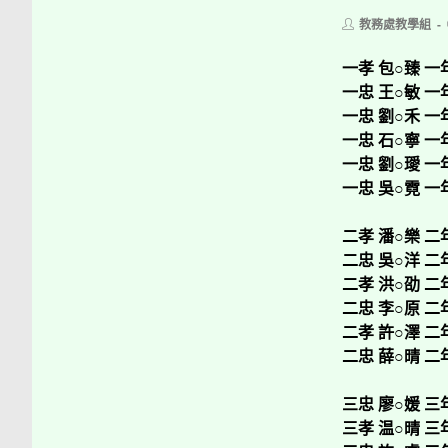
Post
教務處教學組
author:
一孝 包○臻 一
一忠 王○敏 一
一忠 劉○禾 一
一忠 石○寧 一
一忠 劉○璦 一
一忠 吳○霓 一
二孝 潘○樂 二
二忠 吳○洋 二
二孝 洪○劭 二
二忠 李○原 二
二孝 許○澤 二
二忠 薛○晴 二
三忠 廖○媛 三
三孝 温○晴 三