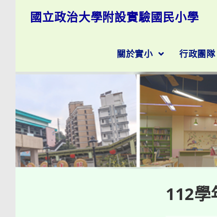
跳
國立政治大學附設實驗國民小學
轉
至
主
要
關於實小
行政團
內
容
112