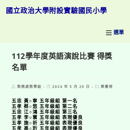
跳
轉
國立政治大學附設實驗國民小學
至
主
要
內
選單
容
112學年度英語演說比賽 得獎
名單
Post
Post
Post
教務處教學組
2024 年 5 月 20 日
榮譽榜
author:
published:
category:
五忠 黃○寧 五年級組 第一名
五孝 蔡○悠 五年級組 第二名
五忠 江○鴻 五年級組 第三名
五孝 李○寰 五年級組 表現優良
五孝 施○祈 五年級組 表現優良
五孝 高○珩 五年級組 表現優良