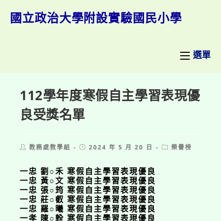
跳
轉
國立政治大學附設實驗國民小學
至
主
要
內
選單
容
112學年度寒假自主學習表現優
良受獎名單
Post
Post
Post
教務處教學組
2024 年 5 月 20 日
榮譽榜
author:
published:
category:
一忠 劉○禾 寒假自主學習表現優良
一忠 黃○文 寒假自主學習表現優良
一忠 張○筠 寒假自主學習表現優良
一忠 莊○叡 寒假自主學習表現優良
一忠 羅○曦 寒假自主學習表現優良
一孝 陳○輇 寒假自主學習表現優良