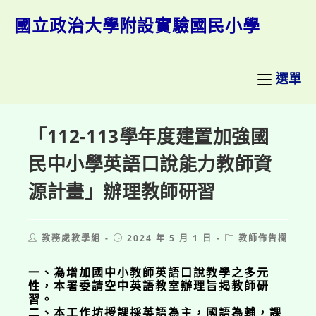
跳
轉
國立政治大學附設實驗國民小學
至
主
要
內
選單
容
「112-113學年度建置加強國
民中小學英語口說能力教師資
源計畫」辦理教師研習
Post
Post
Post
教務處教學組
2024 年 5 月 1 日
教師佈告欄
author:
published:
category:
一、為增加國中小教師英語口說教學之多元
性，本署委請空中英語教室辦理旨揭教師研
習。
二、本工作坊授課採英語為主，國語為輔，課