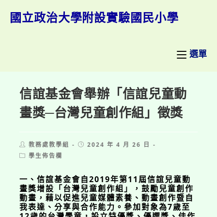
跳
轉
國立政治大學附設實驗國民小學
至
主
要
內
選單
容
信誼基金會舉辦「信誼兒童動
畫獎─台灣兒童創作組」徵獎
Post
Post
教務處教學組
2024 年 4 月 26 日
author:
published:
Post
學生佈告欄
category:
一、信誼基金會自2019年第11屆信誼兒童動
畫獎增設「台灣兒童創作組」，鼓勵兒童創作
動畫，藉以促進兒童媒體素養、動畫創作暨自
我表達、分享與合作能力。參加對象為7歲至
12歲的台灣學童，設立特優獎、優選獎、佳作