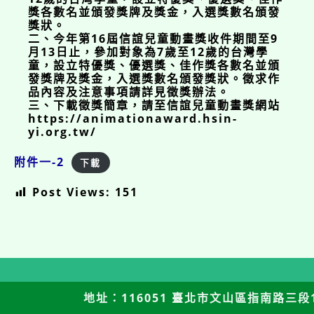
獎各數名並頒發獎牌及獎金，入選獎數名頒發
獎狀。
二、今年第16屆信誼兒童動畫獎收件期間至9
月13日止，參加對象為7歲至12歲的台灣學
童，設立特優獎、優選獎、佳作獎各數名並頒
發獎牌及獎金，入選獎數名頒發獎狀。徵求作
品內容及注意事項請詳見徵獎辦法。
三、下載徵獎簡章，請至信誼兒童動畫獎網站
https://animationaward.hsin-
yi.org.tw/
附件一-2
下載
Post Views:
151
地址：116051 臺北市文山區指南路三段12號