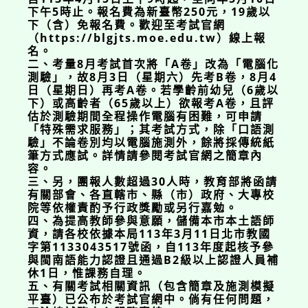
下午5時止。報名費為新臺幣250元，19歲以
下（含）免報名費。歡迎至考試官網
（https://blgjts.moe.edu.tw）線上報
名。
二、考量8月考試首次將「A卷」改為「電腦化
測驗」，故8月3日（星期六）先考B卷，8月4
日（星期日）再考A卷。若學齡前幼兒（6歲以
下）或高齡者（65歲以上）欲報考A卷，且評
估於測驗期間全程操作電腦有困難，可申請
「特殊需求服務」；其考試方式，除「口語測
驗」不論卷別均以電腦施測外，餘將採傳統紙
筆方式應試。詳情請參閱考試官網之簡章內
容。
三、另，團報人數超過30人時，教育部將函請
有關部會、各直轄市、縣（市）政府、大專校
院等依權責酌予行政獎勵或另行嘉勉。
四、為提高教師參與意願，儲備本市本土語師
資，請各校依據本局113年3月11日北市教國
字第1133043517號函，自113年度起核予參
與閩南語能力認證且通過B2級以上認證人員補
休1日，惟課務自理。
五、有關考試相關資訊（包含簡章及施測模擬
平臺）已公布於考試官網中。倘有任何問題，