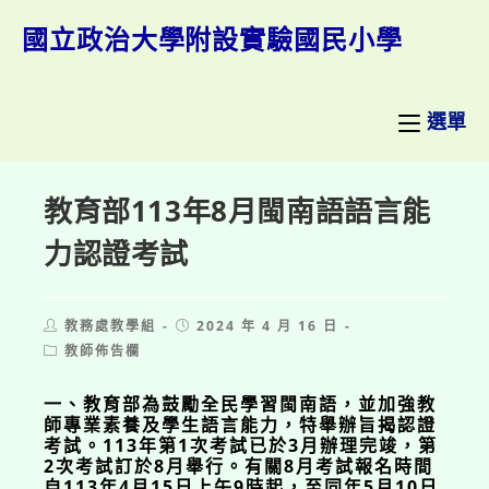
跳
轉
國立政治大學附設實驗國民小學
至
主
要
內
選單
容
教育部113年8月閩南語語言能
力認證考試
Post
Post
教務處教學組
2024 年 4 月 16 日
author:
published:
Post
教師佈告欄
category:
一、教育部為鼓勵全民學習閩南語，並加強教
師專業素養及學生語言能力，特舉辦旨揭認證
考試。113年第1次考試已於3月辦理完竣，第
2次考試訂於8月舉行。有關8月考試報名時間
自113年4月15日上午9時起，至同年5月10日