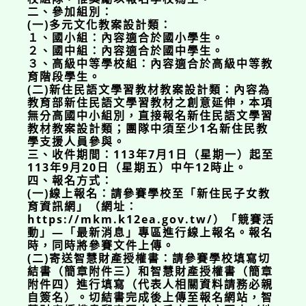
二、參加組別：
(一)多元文化教案設計類：
１、國小組：內容適合於國小學生。
２、國中組：內容適合於國中學生。
３、高級中等學校組：內容適合於高級中等教
育階段學生。
(二)新住民語文學習教材教案設計類：內容為
教育部新住民語文學習教材之創意延伸，本項
無分高國中小組別，直接報名新住民語文學習
教材教案設計類；團隊中須至少1名新住民教
學支援人員參與。
三、收件期間：113年7月1日（星期一）起至
113年9月20日（星期五）中午12時止。
四、報名方式：
(一)線上報名：請參賽學校至「新住民子女教
育資訊網」（網址：
https://mkm.k12ea.gov.tw/）「競賽活
動」—「最新消息」專區進行線上報名。報名
時，同時將參賽文件上傳。
(二)寄送智慧財產授權書：請參賽學校填寫切
結書（簡章附件三）和智慧財產授權書（簡章
附件四）進行填寫（代表人相關資料請務必親
自簽名）。切結書完成後上傳至報名網站，智