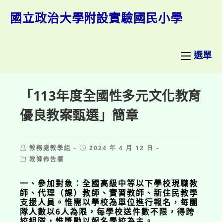
跳
轉
國立政治大學附設實驗國民小學
至
主
要
內
選單
容
「113年度全國性多元文化教育
優良教案甄選」簡章
Post
Post
教務處教學組
2024 年 4 月 12 日
author:
published:
Post
教師佈告欄
category:
一、參加對象：全國高級中等以下學校現職教
師、代理（課）教師、實習教師、新住民教學
支援人員。惟需以學校為單位進行報名，每團
隊人數以6人為限，每學校送件數不限，得跨
校組隊，惟獎勵以報名學校為主。