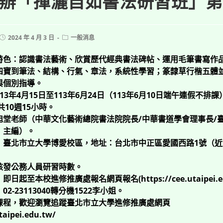
辦「揮灑自如書法研習班」第
Post
Post
2024 年 4 月 3 日
一般消息
published:
category:
特色：認識書法藝術、欣賞歷代經典書法碑帖、運用毛筆書寫作
四寶到筆法、結構、行氣、章法，系統性學習；篆隸草行楷五體
與個別指導。
3年4月15日至113年6月24日（113年6月10日端午連假不排
共10週15小時。
旭堂老師（中華文化藝術總院書法院院長/中華書道學會理事長/
》主編）。
：臺北市立大學博愛校區，地址：台北市中正區愛國西路1號（近
核發公務人員研習時數。
日起至本校進修推廣處報名網頁報名(https://cee.utaipei.e
2-23113040轉分機1522李小姐。
課程，歡迎瀏覽追蹤臺北市立大學進修推廣處網頁
taipei.edu.tw/