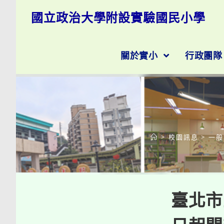
跳
國立政治大學附設實驗國民小學
轉
至
主
要
關於實小
行政團
內
容
>
校園訊息
>
一般
臺北市