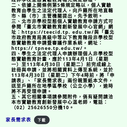
二、依據上開條例第5條規定略以，個人實驗
教育由學生之法定代理人，向戶籍所在地直轄
市、縣（市）主管機關提出，先予敘明。
三、北市非學校型態個人實驗教育申請方式可
參閱「臺北市實驗教育創新發展中心官網」網
址：https://teecid.tp. edu.tw/與「臺北
市政府教育局高級中等以下教育階段非學校型
態實驗教育申請暨審議作業系統，網址：
https:// tpnee.tp.edu.tw/。
四、學生之法定代理人申請辦理個人非學校型
態實驗教育計畫，應於113年4月1日（星期
一）至113年4月30日（星期二）前完成線上
註冊與申請，並將相關資料上傳至系統，並於
113年4月30日（星期二）下午4時前，將「申
請表」、「家長需求表」兩份親簽紙本文件，
送至戶籍所在地學區學校（公立小學），逾時
將不再受理申請。
五、其它相關事項請參閱附件，倘有疑問請洽
本市實驗教育創新發展中心温老師，電話：
（02）25626550分機10。
家長需求表
下載