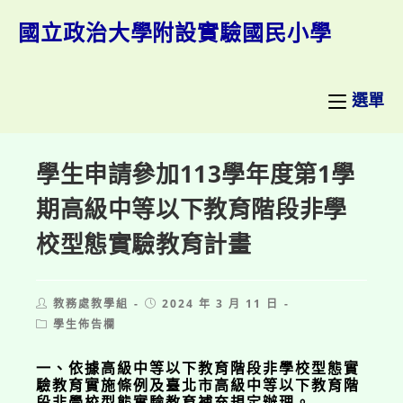
跳
轉
國立政治大學附設實驗國民小學
至
主
要
內
選單
容
學生申請參加113學年度第1學
期高級中等以下教育階段非學
校型態實驗教育計畫
Post
Post
教務處教學組
2024 年 3 月 11 日
author:
published:
Post
學生佈告欄
category:
一、依據高級中等以下教育階段非學校型態實
驗教育實施條例及臺北市高級中等以下教育階
段非學校型態實驗教育補充規定辦理。