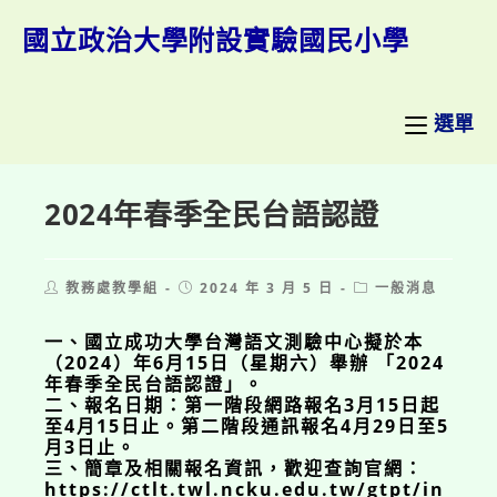
跳
轉
國立政治大學附設實驗國民小學
至
主
要
內
選單
容
2024年春季全民台語認證
Post
Post
Post
教務處教學組
2024 年 3 月 5 日
一般消息
author:
published:
category:
一、國立成功大學台灣語文測驗中心擬於本
（2024）年6月15日（星期六）舉辦 「2024
年春季全民台語認證」。
二、報名日期：第一階段網路報名3月15日起
至4月15日止。第二階段通訊報名4月29日至5
月3日止。
三、簡章及相關報名資訊，歡迎查詢官網：
https://ctlt.twl.ncku.edu.tw/gtpt/in