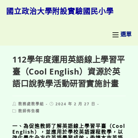
跳
轉
國立政治大學附設實驗國民小學
至
主
要
內
選單
容
112學年度運用英語線上學習平
臺（Cool English）資源於英
語口說教學活動研習實施計畫
Post
Post
教務處教學組
2024 年 2 月 27 日
author:
published:
Post
教師佈告欄
category:
一、為促進教師了解英語線上學習平臺（Cool
English），並應用於學校英語課程教學，以
強化學生全方位英語學習成效，委請本市英語